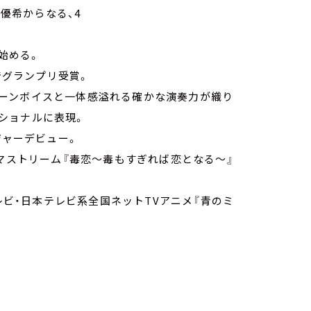
田中優希からなる、4
を始める。
on」でグランプリ受賞。
ーンボイスと一体感溢れる確かな演奏力が織り
ショナルに表現。
ジャーデビュー。
ラマストリーム『毒恋～毒もすぎれば恋となる～』
テレビ・日本テレビ系全国ネットTVアニメ『青のミ