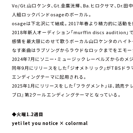
Vo/Gt.山口ケンタ、Gt.金廣洸輝、Ba.ヒロクサマ、Dr.
人組ロックバンドosageのボーカル。
osageは下北沢にて結成。2017年春より精力的に活動
2018年新人オーディション「murffin discs auditi
感情を最大限にのせて歌うボーカル山口ケンタのハイト
なす楽曲はラブソングからラウドなロックまでをエモー
2024年7月にソニー・ミュージックレーベルズからのメ
同年9月にリリースをした「ジオメトリック」がTBSド
エンディングテーマに起用される。
2025年1月にリリースをした「フラグメント」は、読売
ブロ』第2クールエンディングテーマとなっている。
◆火曜1.2週目
yeti let you notice × colormal