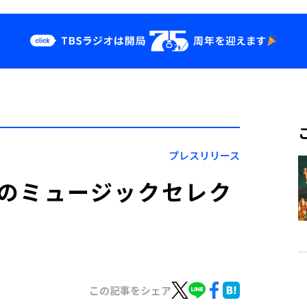
クス
イベント・グッ
ズ
st
YouTube
せ
会社情報
プレスリリース
B』1月のミュージックセレク
この記事をシェア