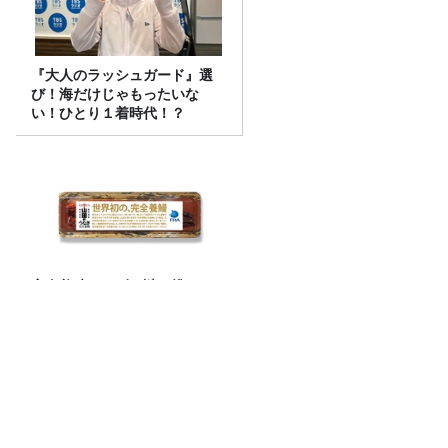
『大人のラッシュガード』選
び！海だけじゃもったいな
い！ひとり１着時代！？
完全養殖ウナギ 謎に挑んだ
40年！
タイヤの空気圧は〇〇くらいの硬さがベ
スト!? 榎本温子さん