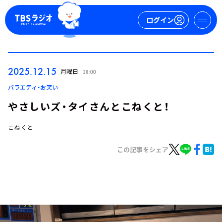
ログイン
マイページ
2025.12.15
月曜日
18:00
新規会員登録
ログイン
バラエティ・お笑い
やさしいズ・タイさんとこねくと！
こねくと
この記事をシェア
今日の番組表
週間番組表
トピックス
TBS Podcast