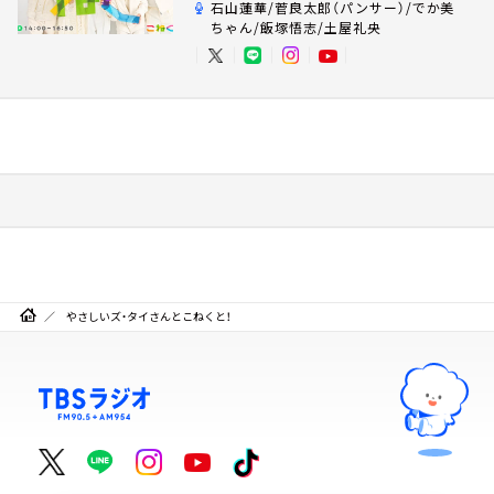
石山蓮華/菅良太郎（パンサー）/でか美
ちゃん/飯塚悟志/土屋礼央
やさしいズ・タイさんとこねくと！