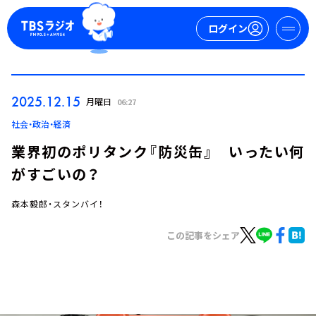
ログイン
マイページ
2025.12.15
月曜日
06:27
新規会員登録
ログイン
社会・政治・経済
業界初のポリタンク『防災缶』 いったい何
がすごいの？
森本毅郎・スタンバイ！
この記事をシェア
今日の番組表
週間番組表
トピックス
TBS Podcast