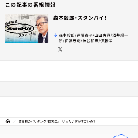
この記事の番組情報
森本毅郎・スタンバイ！
森本毅郎/遠藤泰子/山田惠資/酒井綱一
郎/伊藤芳明/渋谷和宏/伊藤洋一
業界初のポリタンク『防災缶』 いったい何がすごいの？