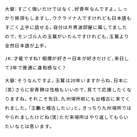
大嶽：すごく強いだけではなく、好青年なんですよ。しっ
かり挨拶もしますし、ウクライナ人ですけれども日本語も
すごく上手に話せる。自分は片男波部屋に属してました
ので、モンゴル人の玉鷲がいたんですけれども、玉鷲より
全然日本語が上手。
JK：才能ですね！ 相撲が好き＝日本が好きだけど、来日し
て3年で普通に違和感なく？
大嶽：そうなんですよ。玉鷲は20年いますからね、日本に
（笑）さらに安青錦は性格もいいので、見てて応援したくな
りますね。それこそ先日、九州場所前にも出稽古に来てく
れました。「王鵬と稽古したい」と。きっちり九州場所では
やられましたけどね（笑）ただ来場所はやり返してもらい
たいなとは思います。