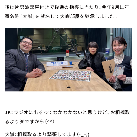
後は片男波部屋付きで後進の指導に当たり、今年9月に年
寄名跡「大嶽」を就名して大嶽部屋を継承しました。
JK：ラジオに出るってなかなかないと思うけど、お相撲取
るより楽ですから（^^）
大嶽：相撲取るより緊張してます（-_-;)