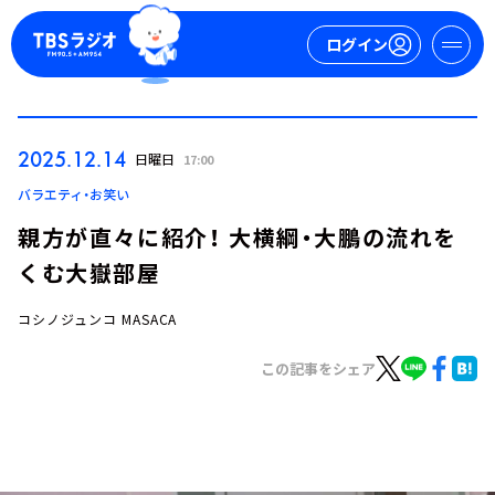
ログイン
マイページ
2025.12.14
日曜日
17:00
新規会員登録
ログイン
バラエティ・お笑い
親方が直々に紹介！ 大横綱・大鵬の流れを
くむ大嶽部屋
コシノジュンコ MASACA
この記事をシェア
今日の番組表
週間番組表
トピックス
TBS Podcast