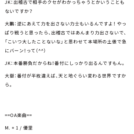
JK：出稽古で相手のクセがわかっちゃうとかいうことも
ないですか？
大鵬：逆にあえて力を出さない力士もいるんですよ！ やっ
ぱり戦うと思ったら、出稽古ではあんまり力出さないで、
「こいつ大したことないな」と思わせて本場所の土俵で急
にバーン！って（^^）
JK：本番勝負だからね！番付にしっかり出るんですもん。
大嶽：番付が半枚違えば、天と地ぐらい変わる世界ですか
ら。
==OA楽曲==
M. + 1 / 優里