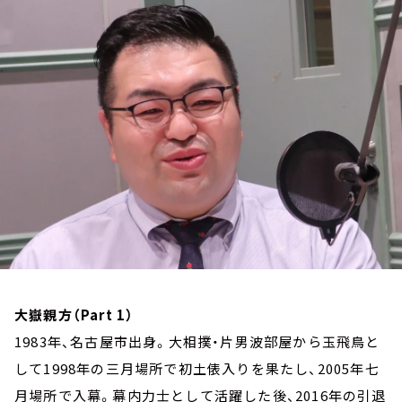
お知らせ
イベント・グッズ
YouTube
会社情報
大嶽親方（Part 1）
1983年、名古屋市出身。大相撲・片男波部屋から玉飛鳥と
して1998年の三月場所で初土俵入りを果たし、2005年七
月場所で入幕。幕内力士として活躍した後、2016年の引退