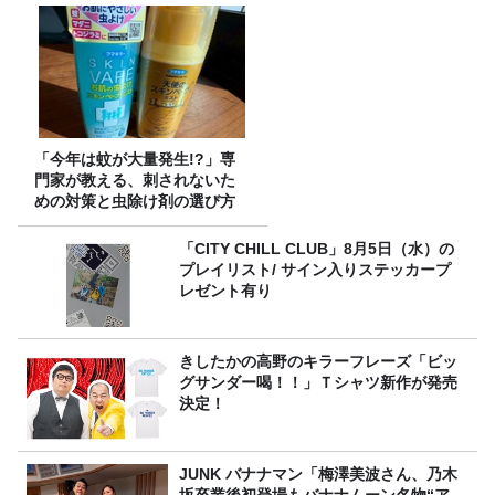
「今年は蚊が大量発生!?」専
門家が教える、刺されないた
めの対策と虫除け剤の選び方
「CITY CHILL CLUB」8月5日（水）の
プレイリスト/ サイン入りステッカープ
レゼント有り
きしたかの高野のキラーフレーズ「ビッ
グサンダー喝！！」Ｔシャツ新作が発売
決定！
JUNK バナナマン「梅澤美波さん、乃木
坂卒業後初登場もバナナムーン名物“ア