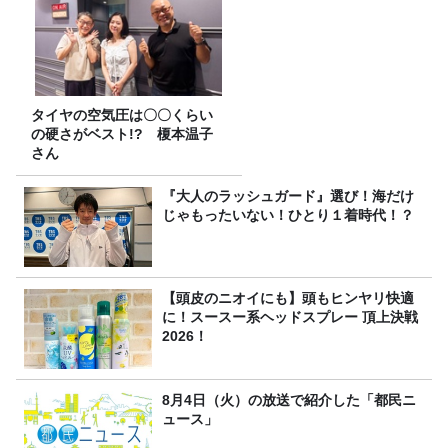
タイヤの空気圧は〇〇くらい
の硬さがベスト!? 榎本温子
さん
『大人のラッシュガード』選び！海だけ
じゃもったいない！ひとり１着時代！？
【頭皮のニオイにも】頭もヒンヤリ快適
に！スースー系ヘッドスプレー 頂上決戦
2026！
8月4日（火）の放送で紹介した「都民ニ
ュース」