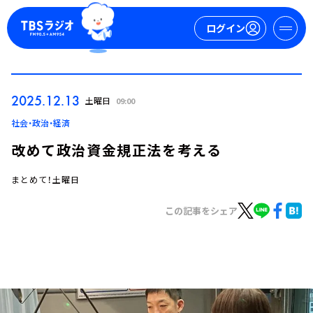
ログイン
マイページ
2025.12.13
土曜日
09:00
新規会員登録
ログイン
社会・政治・経済
改めて政治資金規正法を考える
まとめて！土曜日
この記事をシェア
今日の番組表
週間番組表
トピックス
TBS Podcast