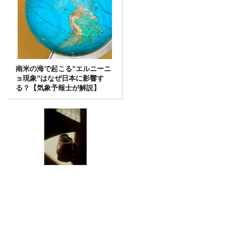
南米の海で起こる”エルニーニ
ョ現象”はなぜ日本に影響す
る？【気象予報士が解説】
「CITY CHILL CLUB」7月28
日（火）のプレイリスト / サイ
ン入りステッカープレゼント
有り
サッカーW杯の「3分間の給水タイム」、
なぜ今大会から始まった？ サッカーが