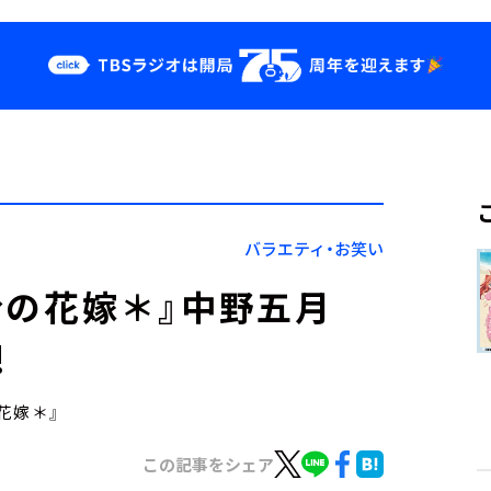
クス
イベント・グッ
ズ
st
YouTube
せ
会社情報
バラエティ・お笑い
等分の花嫁＊』中野五月
!
の花嫁＊』
この記事をシェア