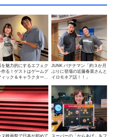
面を魅力的にするエフェク
JUNK バナナマン「約３か月
を作る！ゲストはゲームグ
ぶりに登場の近藤春菜さんと
フィック＆キャラクター専
イロモネア話！！」
の遠藤里桜さん！
ンヌ映画祭で日本が初めて
スーパーの「からあげ」をフ