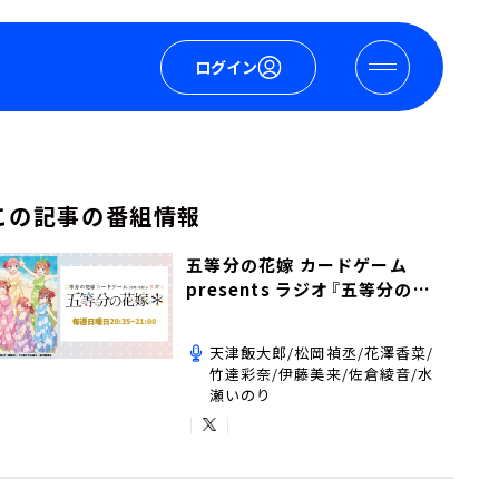
ログイン
この記事の番組情報
五等分の花嫁 カードゲーム
presents ラジオ『五等分の花
嫁＊』
天津飯大郎/松岡禎丞/花澤香菜/
竹達彩奈/伊藤美来/佐倉綾音/水
瀬いのり