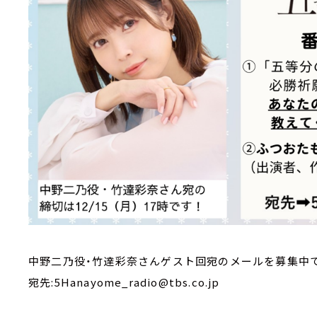
中野二乃役・竹達彩奈さんゲスト回宛のメールを募集中で
宛先:5Hanayome_radio@tbs.co.jp