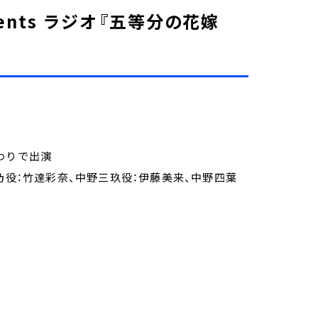
ents ラジオ『五等分の花嫁
わりで出演
乃役：竹達彩奈、中野三玖役：伊藤美来、中野四葉