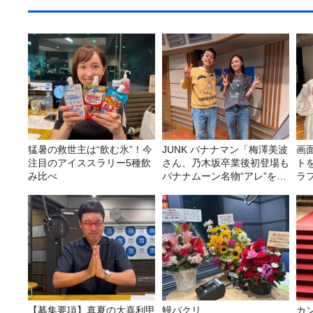
猛暑の救世主は“飲む氷”！今
JUNK バナナマン「梅澤美波
画
注目のアイススラリー5種飲
さん、乃木坂卒業後初登場も
ト
み比べ
バナナムーン名物“アレ”を喰
ラ
らう」
攻
【募集要項】真夏の大喜利甲
鰻パクリ
カ