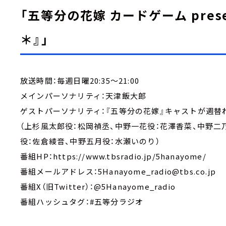
「五等分の花嫁 カードゲーム pres
＊』」
放送時間：毎週日曜20:35～21:00
メインパーソナリティ：天津飯大郎
ゲストパーソナリティ：『五等分の花嫁』キャストが週替
（上杉風太郎役：松岡禎丞、中野一花役：花澤香菜、中野二
役：佐倉綾音、中野五月役：水瀬いのり）
番組HP：https://www.tbsradio.jp/5hanayome/
番組メールアドレス：5Hanayome_radio@tbs.co.jp
番組X（旧Twitter）：@5Hanayome_radio
番組ハッシュタグ：#五等分ラジオ