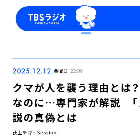
今日の番組表
トピッ
週間番組表
TBS
Podca
お知ら
2025.12.12
金曜日
22:00
クマが人を襲う理由とは？
なのに…専門家が解説 「
説の真偽とは
荻上チキ・ Session