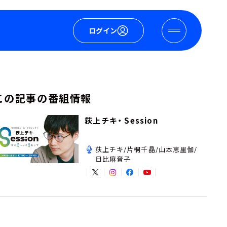
ログイン
この記事の番組情報
荻上チキ・ Session
荻上チキ/片桐千晶/山本恵里伽/
日比麻音子