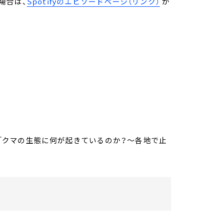
場合は、
Spotifyのエピソードページ（リンク）
か
6日放送「クマの生態に何が起きているのか？～各地で止