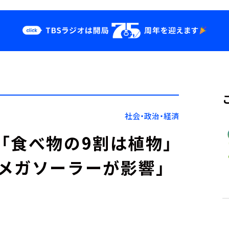
クス
イベント・グッ
ズ
st
YouTube
せ
会社情報
社会・政治・経済
「食べ物の9割は植物」
メガソーラーが影響」