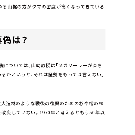
わゆる山裾の方がクマの密度が高くなってきている
真偽は？
説については、山﨑教授は「メガソーラーが直ち
いるかというと、それは証拠をもっては言えない」
は拡大造林のような戦後の復興のための杉や檜の植
改変していない。1970年と考えるともう50年以