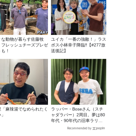
々な動物が暮らす佐藤牧
ユイカ「一番の強敵！」ラス
！フレッシュチーズプレゼ
ボス小林幸子降臨‼【#277放
トも！
送後記】
里「麻辣湯でなめられたく
ラッパー・Boseさん（スチ
い」
ャダラパー）2周目。夢は80
年代・90年代の旧車ラリ
ー！
Recommended by