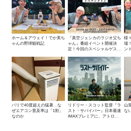
ホーム＆アウェイ！でか美ち
『真空ジェシカのラジオ父ち
様
ゃんの野球観戦記
ゃん』番組イベント開催決
場
定！今回のスペシャルゲスト
ン
は、タカアンドトシ！
パリで40度超えの猛暑…な
リドリー・スコット監督『ラ
山
ぜエアコン普及率は「1割」
スト・サバイバー』日本最速
な
なのか
IMAXプレミアに、アトロク
リスナー60名をご招待！