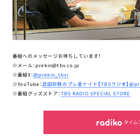
番組へのメッセージお待ちしています！
☆メール：prekin@tbs.co.jp
☆番組X：
@prekin_tbsr
☆YouTube：
武田砂鉄のプレ金ナイト【TBSラジオ】@prek
☆番組グッズストア：
TBS RADIO SPECIAL STORE
タイム