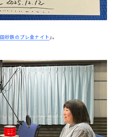
武田砂鉄のプレ金ナイト
」。