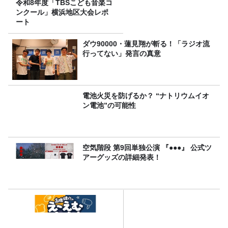
令和8年度「TBSこども音楽コ
ンクール」横浜地区大会レポ
ート
ダウ90000・蓮見翔が斬る！「ラジオ流
行ってない」発言の真意
電池火災を防げるか？ “ナトリウムイオ
ン電池”の可能性
空気階段 第9回単独公演 『●●●』 公式ツ
アーグッズの詳細発表！