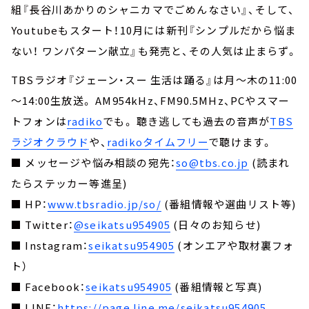
組『長谷川あかりのシャニカマでごめんなさい』、そして、
Youtubeもスタート！10月には新刊『シンプルだから悩ま
ない！ ワンパターン献立』も発売と、その人気は止まらず。
TBSラジオ『ジェーン・スー 生活は踊る』は月～木の11:00
～14:00生放送。 AM954kHz、FM90.5MHz、PCやスマー
トフォンは
radiko
でも。 聴き逃しても過去の音声が
TBS
ラジオクラウド
や、
radikoタイムフリー
で聴けます。
■ メッセージや悩み相談の宛先：
so@tbs.co.jp
(読まれ
たらステッカー等進呈)
■ HP：
www.tbsradio.jp/so/
(番組情報や選曲リスト等)
■ Twitter：
@seikatsu954905
(日々のお知らせ)
■ Instagram：
seikatsu954905
(オンエアや取材裏フォ
ト）
■ Facebook：
seikatsu954905
(番組情報と写真)
■ LINE：
https://page.line.me/seikatsu954905