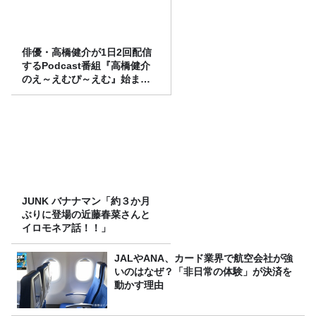
俳優・高橋健介が1日2回配信
するPodcast番組『高橋健介
のえ～えむぴ～えむ』始まり
ます
JUNK バナナマン「約３か月
ぶりに登場の近藤春菜さんと
イロモネア話！！」
JALやANA、カード業界で航空会社が強
いのはなぜ？「非日常の体験」が決済を
動かす理由