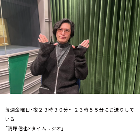
お知らせ
イベント・グッズ
YouTube
会社情報
毎週金曜日・夜２３時３０分～２３時５５分にお送りして
いる
「清塚信也Xタイムラジオ」