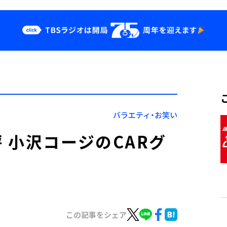
クス
イベント・グッ
ズ
st
YouTube
せ
会社情報
バラエティ・お笑い
 小沢コージのCARグ
この記事をシェア