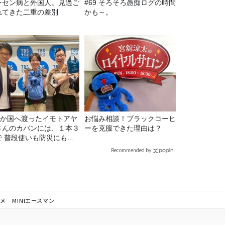
ンセン病と外国人。見過ご
#69 そろそろ愚痴ログの時間
れてきた二重の差別
かも～。
22か国へ渡ったイモトアヤ
お悩み相談！ブラックコーヒ
さんのカバンには、１本３
ーを克服できた理由は？
で 普段使いも防災にもな
最強の棒が入っていた！
Recommended by
メ MINIエースマン