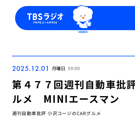
今日の番組表
トピッ
週間番組表
TBS
Podca
お知ら
2025.12.01
月曜日
00:00
第４７７回週刊自動車批評
ルメ MINIエースマン
週刊自動車批評 小沢コージのCARグルメ