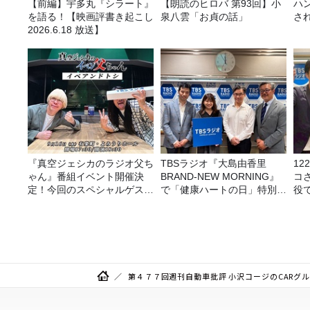
【前編】宇多丸『シラート』
【朗読のヒロバ 第93回】小
ハ
を語る！【映画評書き起こし
泉八雲「お貞の話」
さ
2026.6.18 放送】
『真空ジェシカのラジオ父ち
TBSラジオ『大島由香里
1
ゃん』番組イベント開催決
BRAND-NEW MORNING』
コ
定！今回のスペシャルゲスト
で「健康ハートの日」特別企
役
は、タカアンドトシ！
画を8/10（月）に放送
る
第４７７回週刊自動車批評 小沢コージのCARグル