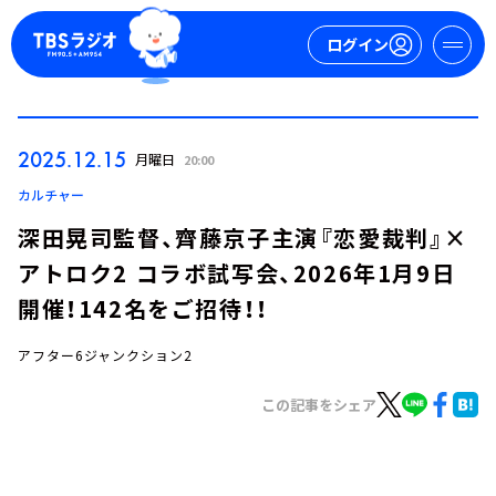
ログイン
マイページ
2025.12.15
月曜日
20:00
新規会員登録
ログイン
カルチャー
深田晃司監督、齊藤京子主演『恋愛裁判』×
アトロク2 コラボ試写会、2026年1月9日
開催！142名をご招待！！
アフター6ジャンクション2
今日の番組表
この記事をシェア
週間番組表
トピックス
TBS Podcast