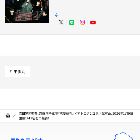
# 宇多丸
深田晃司監督、齊藤京子主演『恋愛裁判』×アトロク2 コラボ試写会、2026年1月9日
開催！142名をご招待！！