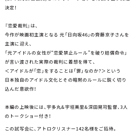
決定！
『恋愛裁判』は、
今作が映画初主演となる 元「日向坂46」の齊藤京子さんを
主演に迎え、
「元アイドルの女性が“恋愛禁止ルール”を破り賠償命令」
が言い渡された実際の裁判に着想を得て、
＜アイドルが「恋」をすることは「罪」なのか?＞という
日本独自のアイドル文化とその暗黙のルールに鋭く切り
込んだ意欲作！
本編の上映後には、宇多丸&宇垣美里&深田晃司監督、3人
のトークショー付き！
この試写会に、アトロクリスナー142名様をご招待。