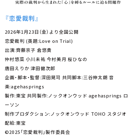
『恋愛裁判』
2026年1月23日（金）より全国公開
恋愛裁判 (英題:Love on Trial)
出演:齊藤京子 倉悠貴
仲村悠菜 小川未祐 今村美月 桜ひなの
唐田えりか 津田健次郎
企画・脚本・監督:深田晃司 共同脚本:三谷伸太朗 音
楽:agehasprings
製作:東宝 共同製作:ノックオンウッド agehasprings ロ
ーソン
制作プロダクション:ノックオンウッド TOHO スタジオ
配給:東宝
©️2025「恋愛裁判」製作委員会