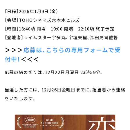
［日程］2026年1月9日（金）
［会場］TOHOシネマズ六本木ヒルズ
［時間］18:40頃 開場 19:00 開演 22:10頃 終了予定
［登壇者］ライムスター宇多丸、宇垣美里、深田晃司監督
＞＞＞
応募は、こちらの専用フォームで受
付中！
＜＜＜
応募の締め切りは、12月22日月曜日 23時59分。
当選した方には、 12月26日金曜日までに、担当者から連絡
をいたします。