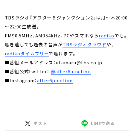
TBSラジオ『アフター６ジャンクション2』は月～木20:00
～22:00生放送。
FM90.5MHz、AM954kHz、PCやスマホなら
radiko
でも。
聴き逃しても過去の音声が
TBSラジオクラウド
や、
radikoタイムフリー
で聴けます。
■番組メールアドレス：utamaru@tbs.co.jp
■番組公式twitter：
@after6junction
■Instagram：
after6junction
ポスト
LINEで送る