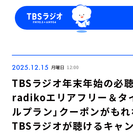
今日の番組表
トピッ
週間番組表
TBS
Podca
お知ら
2025.12.15
月曜日
12:00
TBSラジオ年末年始の必
radikoエリアフリー＆
ルプラン」クーポンがもれ
TBSラジオが聴けるキャ