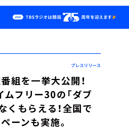
クス
イベント・グッ
ズ
st
YouTube
せ
会社情報
プレスリリース
聴番組を一挙大公開！
タイムフリー30の「ダブ
なくもらえる！全国で
ンペーンも実施。