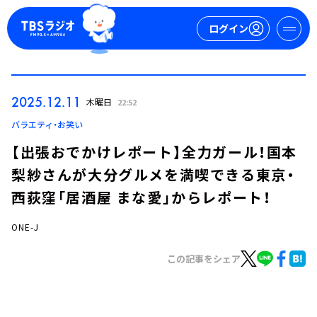
ログイン
マイページ
2025.12.11
木曜日
22:52
新規会員登録
ログイン
バラエティ・お笑い
【出張おでかけレポート】全力ガール！国本
梨紗さんが大分グルメを満喫できる東京・
西荻窪「居酒屋 まな愛」からレポート！
ONE-J
今日の番組表
この記事をシェア
週間番組表
トピックス
TBS Podcast