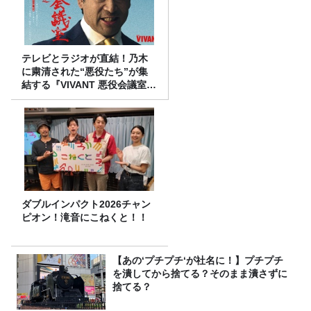
テレビとラジオが直結！乃木
に粛清された“悪役たち”が集
結する『VIVANT 悪役会議室』
7/26(日)23時スタート！
ダブルインパクト2026チャン
ピオン！滝音にこねくと！！
【あの‘プチプチ‘が社名に！】プチプチ
を潰してから捨てる？そのまま潰さずに
捨てる？