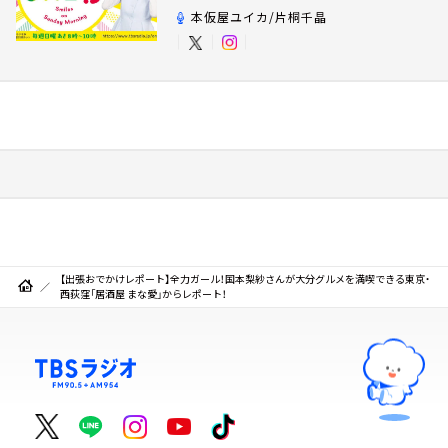
本仮屋ユイカ/片桐千晶
【出張おでかけレポート】全力ガール！国本梨紗さんが大分グルメを満喫できる東京・
西荻窪「居酒屋 まな愛」からレポート！