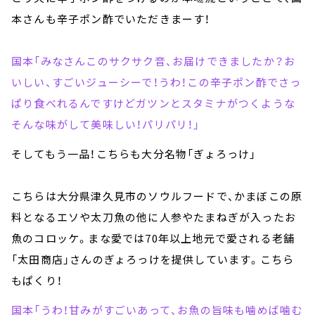
本さんも辛子ポン酢でいただきまーす！
国本「みなさんこのサクサク音、お届けできましたか？お
いしい、すごいジューシーで！うわ！この辛子ポン酢でさっ
ぱり食べれるんですけどガツンとスタミナがつくような
そんな味がして美味しい！パリパリ！」
そしてもう一品！こちらも大分名物「ぎょろっけ」
こちらは大分県津久見市のソウルフードで、かまぼこの原
料となるエソや太刀魚の他に人参やたまねぎが入ったお
魚のコロッケ。まな愛では70年以上地元で愛される老舗
「太田商店」さんのぎょろっけを提供しています。こちら
もぱくり！
国本「うわ！甘みがすごいあって、お魚の旨味も噛めば噛む