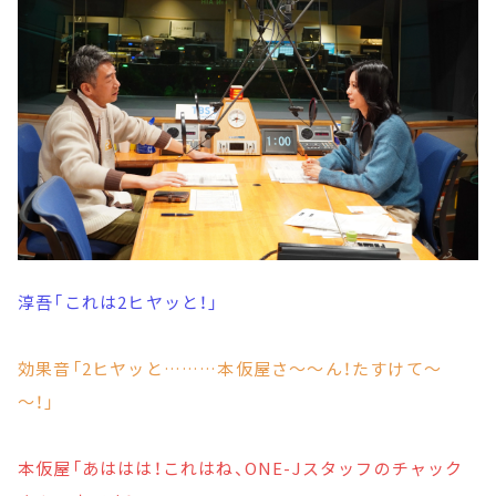
淳吾「これは2ヒヤッと！」
効果音「2ヒヤッと………本仮屋さ～～ん！たすけて～
～！」
本仮屋「あははは！これはね、ONE-Jスタッフのチャック