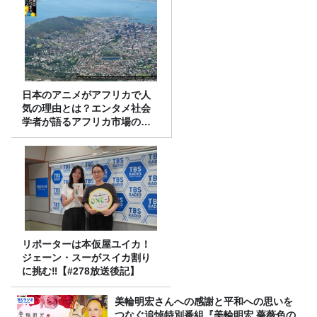
日本のアニメがアフリカで人
気の理由とは？エンタメ社会
学者が語るアフリカ市場のリ
アル
リポーターは本仮屋ユイカ！
ジェーン・スーがスイカ割り
に挑む‼【#278放送後記】
美輪明宏さんへの感謝と平和への思いを
つなぐ追悼特別番組『美輪明宏 薔薇色の