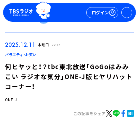
ログイン
マイページ
2025.12.11
木曜日
22:27
新規会員登録
ログイン
バラエティ・お笑い
何ヒヤッと！？tbc東北放送「GoGoはみみ
こい ラジオな気分」ONE-J版ヒヤリハット
コーナー！
ONE-J
今日の番組表
この記事をシェア
週間番組表
トピックス
TBS Podcast