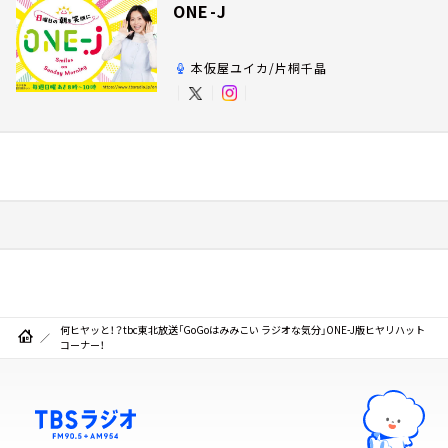
ONE-J
本仮屋ユイカ/片桐千晶
何ヒヤッと！？tbc東北放送「GoGoはみみこい ラジオな気分」ONE-J版ヒヤリハット
コーナー！