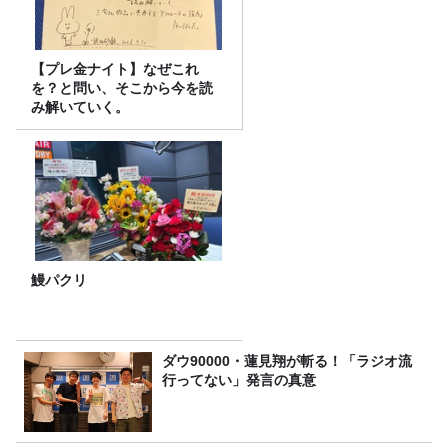
【プレ金ナイト】なぜこれ
を？と問い、そこから今を読
み解いていく。
鰻パクリ
ダウ90000・蓮見翔が斬る！「ラジオ流
行ってない」発言の真意