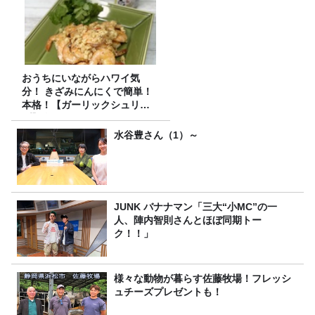
おうちにいながらハワイ気
分！ きざみにんにくで簡単！
本格！【ガーリックシュリン
プ】 桃屋のかんたんレシピ
水谷豊さん（1）～
JUNK バナナマン「三大“小MC”の一
人、陣内智則さんとほぼ同期トー
ク！！」
様々な動物が暮らす佐藤牧場！フレッシ
ュチーズプレゼントも！