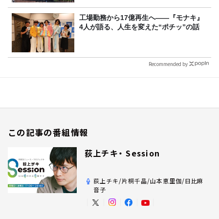
工場勤務から17億再生へ——『モナキ』
4人が語る、人生を変えた“ポチッ”の話
Recommended by
この記事の番組情報
荻上チキ・ Session
荻上チキ/片桐千晶/山本恵里伽/日比麻
音子