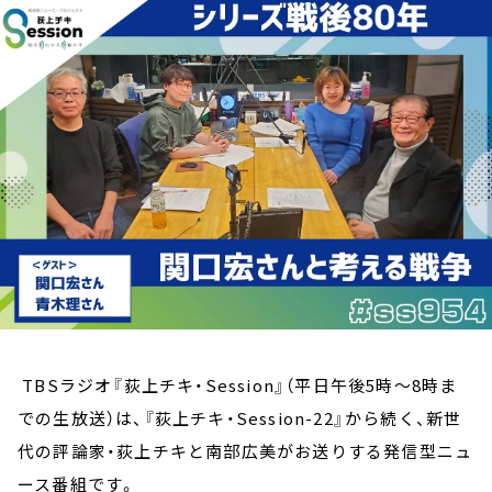
お知らせ
イベント・グッズ
YouTube
会社情報
TBSラジオ『荻上チキ・Session』（平日午後5時～8時ま
での生放送）は、『荻上チキ・Session-22』から続く、新世
代の評論家・荻上チキと南部広美がお送りする発信型ニュ
ース番組です。