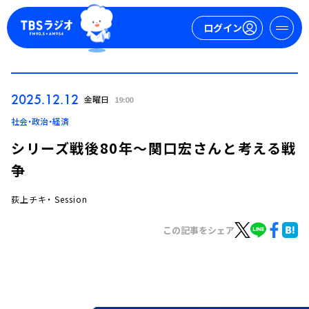
ログイン
マイページ
2025.12.12
金曜日
19:00
新規会員登録
ログイン
社会・政治・経済
シリーズ戦後80年～関口宏さんと考える戦
争
荻上チキ・ Session
この記事をシェア
今日の番組表
週間番組表
トピックス
TBS Podcast