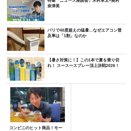
特集「ニュース座談会」木村草太×奥村
奈津美
パリで40度超えの猛暑…なぜエアコン普
及率は「1割」なのか
【暑さ対策に！】この1本で夏を乗り切
れ！ スースースプレー頂上決戦2026！
コンビニのヒット商品！モー