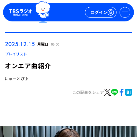
ログイン
マイページ
2025.12.15
月曜日
05:00
新規会員登録
ログイン
プレイリスト
オンエア曲紹介
にゅーとぴ♪
この記事をシェア
今日の番組表
週間番組表
トピックス
TBS Podcast