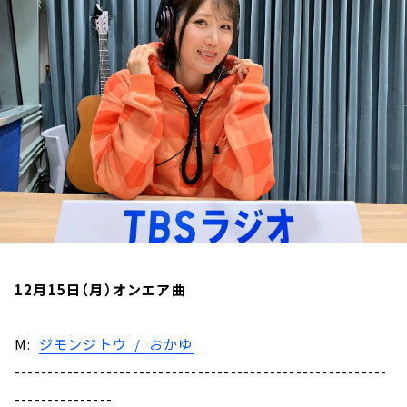
お知らせ
イベント・グッズ
YouTube
会社情報
12月15日（月）オンエア曲
M:
ジモンジトウ / おかゆ
---------------------------------------------------------
---------------