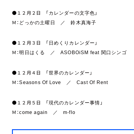
●１２月２日 「
」
カレンダーの文字色
Ｍ：
どっかの土曜日 ／ 鈴木真海子
●１２月３日 「
」
日めくりカレンダー
Ｍ：
明日はくる ／
ASOBOiSM feat
関口シンゴ
●１２月４日 「
」
世界のカレンダー
Ｍ：
Seasons Of Love
／
Cast Of Rent
●１２月５日 「
」
現代のカレンダー事情
Ｍ：
come again
／
m-flo