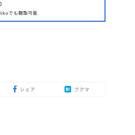
）
diko
でも聴取可能
シェア
ブクマ