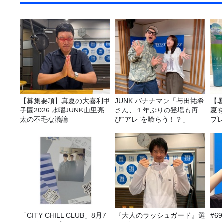
【募集要項】真夏の大喜利甲
JUNK バナナマン「与田祐希
【
子園2026 水曜JUNK山里亮
さん、１年ぶりの登場も再
夏
太の不毛な議論
び“アレ”を喰らう！？」
プ
「CITY CHILL CLUB」8月7
『大人のラッシュガード』選
#