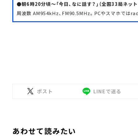
●朝6時20分頃～「今日、なに話す？」（全国33局ネット
周波数 AM954kHz、FM90.5MHz。PCやスマホでは
ra
ポスト
LINEで送る
あわせて読みたい