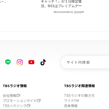
も～。
キャッチ！』が１日限定復
活。9/21はプレミアムデー
Recommended by
TBSラジオ情報
TBSラジオ関連情報
会社情報
TBSラジオの聴き方
プロモーションガイド
ワイドFM
TBSハウジング
音楽情報