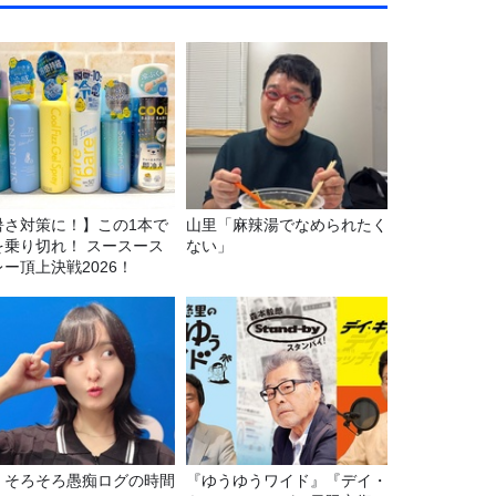
暑さ対策に！】この1本で
山里「麻辣湯でなめられたく
を乗り切れ！ スースース
ない」
レー頂上決戦2026！
69 そろそろ愚痴ログの時間
『ゆうゆうワイド』『デイ・