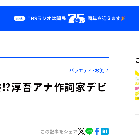
クス
イベント・グッ
ズ
st
YouTube
せ
会社情報
バラエティ・お笑い
供⁉淳吾アナ作詞家デビ
この記事をシェア