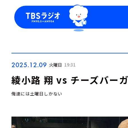
今日の番組表
トピッ
週間番組表
TBS
Podca
お知ら
2025.12.09
火曜日
19:31
綾小路 翔 vs チーズバー
俺達には土曜日しかない