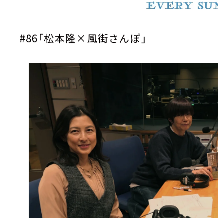
#86
「松本隆×風街さんぽ」