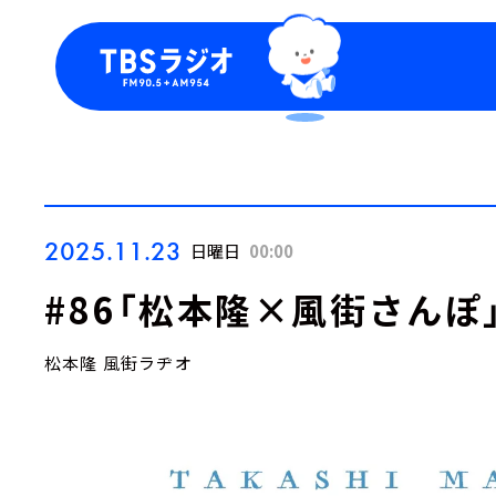
今日の番組表
トピッ
週間番組表
TBS
Podca
お知ら
2025.11.23
日曜日
00:00
#86「松本隆×風街さんぽ
松本隆 風街ラヂオ