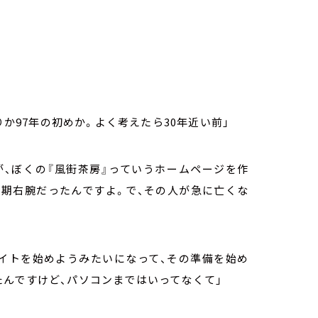
りか
97
年の初めか。よく考えたら
30
年近い前」
が、ぼくの『風街茶房』っていうホームページを作
時期右腕だったんですよ。で、その人が急に亡くな
イトを始めようみたいになって、その準備を始め
んですけど、パソコンまではいってなくて」