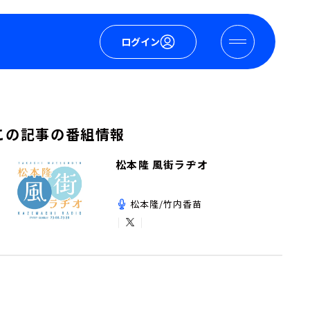
ログイン
この記事の番組情報
松本隆 風街ラヂオ
松本隆/竹内香苗