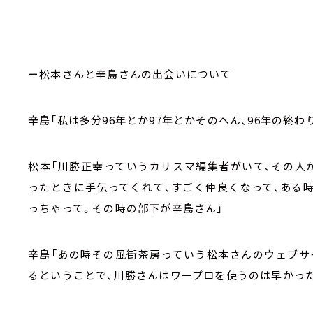
ー松本さんと辛島さんの出会いについて
辛島「私は多分
96
年とか
97
年とかそのへん、
96
年の終わ
松本「川勝正幸っていうカリスマ編集者がいて、その人
ったときに手伝ってくれて、すごく仲良くなって、ある
っちゃって。その時の部下が辛島さん」
辛島「あの時その風街茶房っていう松本さんのウェブサ
るということで、川勝さんはワープロを使うのは早かった