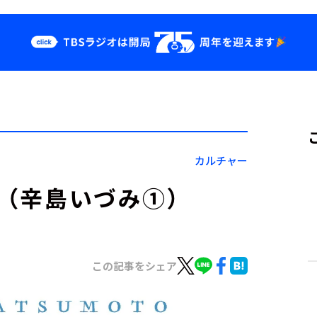
クス
イベント・グッ
ズ
st
YouTube
せ
会社情報
カルチャー
」（辛島いづみ①）
この記事をシェア