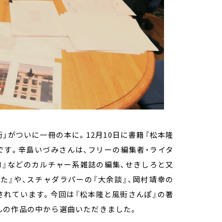
街」がついに一冊の本に。
12
月
10
日に書籍『松本隆
です。辛島いづみさんは、フリーの編集者・ライタ
N
』などのカルチャー系雑誌の編集、せきしろと又
た』や、スチャダラパーの『大余談』、岡村靖幸の
されています。今回は『松本隆と風街さんぽ』の著
んの作品の中から選曲いただきました。