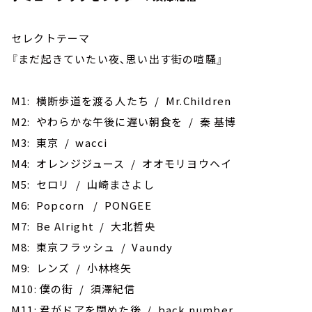
セレクトテーマ
『まだ起きていたい夜、思い出す街の喧騒』
M1: 横断歩道を渡る人たち / Mr.Children
M2: やわらかな午後に遅い朝食を / 秦 基博
M3: 東京 / wacci
M4: オレンジジュース / オオモリヨウヘイ
M5: セロリ / 山崎まさよし
M6: Popcorn / PONGEE
M7: Be Alright / 大北哲央
M8: 東京フラッシュ / Vaundy
M9: レンズ / 小林柊矢
M10: 僕の街 / 須澤紀信
M11: 君がドアを閉めた後 / back number