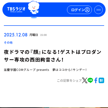
ログイン
マイページ
2025.12.08
月曜日
15:00
新規会員登録
ログイン
その他
夜ドラマの『顔』になる！ゲストはプロダン
サー専攻の西田絢音さん！
滋慶学園COMグループ presents 夢はココから！サンデー！
この記事をシェア
今日の番組表
週間番組表
トピックス
TBS Podcast