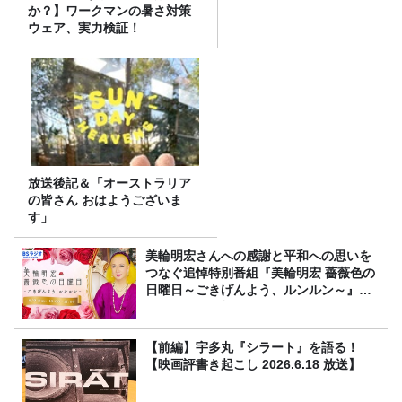
か？】ワークマンの暑さ対策
ウェア、実力検証！
放送後記＆「オーストラリア
の皆さん おはようございま
す」
美輪明宏さんへの感謝と平和への思いを
つなぐ追悼特別番組『美輪明宏 薔薇色の
日曜日～ごきげんよう、ルンルン～』
8/9（日）16時放送
【前編】宇多丸『シラート』を語る！
【映画評書き起こし 2026.6.18 放送】