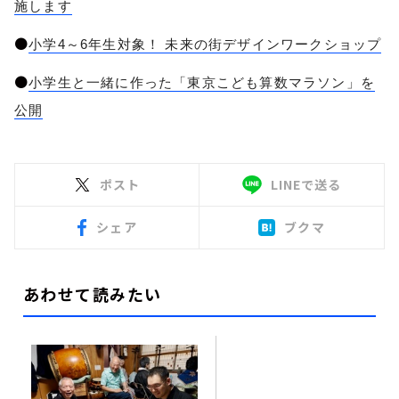
施します
●
小学4～6年生対象！ 未来の街デザインワークショップ
●
小学生と一緒に作った「東京こども算数マラソン」を
公開
ポスト
LINEで送る
シェア
ブクマ
あわせて読みたい