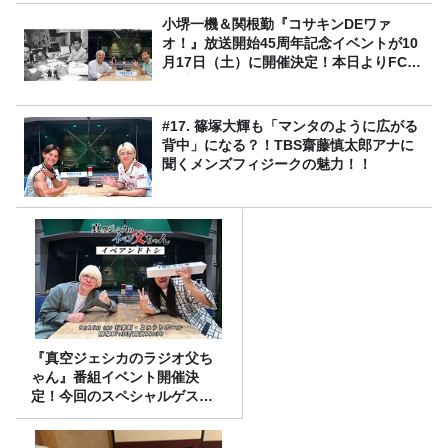
小堺一機＆関根勤『コサキンDEワァ
オ！』放送開始45周年記念イベントが10
月17日（土）に開催決定！本日よりFC先
行受付スタート！
#17. 篠塚大輝も「マンタのように広がる
背中」になる？！TBS齋藤慎太郎アナに
聞くメンズフィジークの魅力！！
『真空ジェシカのラジオ父ち
ゃん』番組イベント開催決
定！今回のスペシャルゲスト
は、タカアンドトシ！