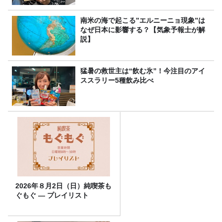
南米の海で起こる”エルニーニョ現象”は
なぜ日本に影響する？【気象予報士が解
説】
猛暑の救世主は“飲む氷”！今注目のアイ
ススラリー5種飲み比べ
2026年８月2日（日）純喫茶も
ぐもぐ ― プレイリスト