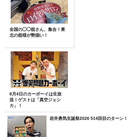
全国の◯◯舘さん、集合！東
北の舘様が勢揃い！
8月4日のカーボーイは生放
送！ゲストは「真空ジェシ
カ」！
岩井勇気生誕祭2026 514回目のターン！