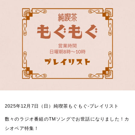
お知らせ
イベント・グッズ
YouTube
会社情報
2025
年
12
月
7
日（日）純喫茶もぐもぐ
-
プレイリスト
数々のラジオ番組の
TM
ソングでお世話になりました！カ
シオペア特集！