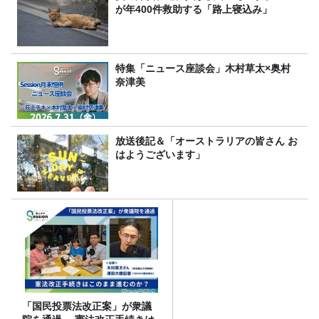
が年400件救助する「路上寝込み」
特集「ニュース座談会」木村草太×奥村
奈津美
放送後記＆「オーストラリアの皆さん お
はようございます」
「国民投票法改正案」が衆議