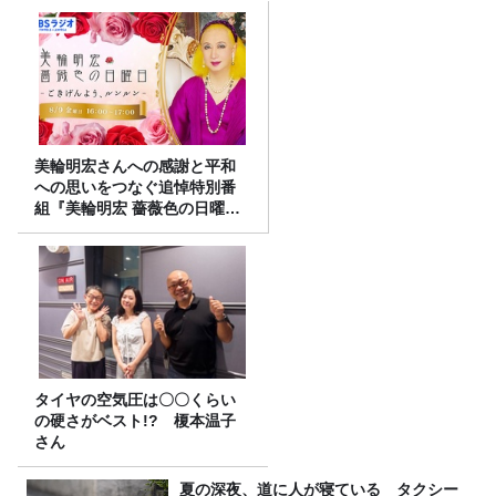
美輪明宏さんへの感謝と平和
への思いをつなぐ追悼特別番
組『美輪明宏 薔薇色の日曜日
～ごきげんよう、ルンルン
～』8/9（日）16時放送
タイヤの空気圧は〇〇くらい
の硬さがベスト!? 榎本温子
さん
夏の深夜、道に人が寝ている タクシー