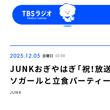
今日の番組表
トピッ
週間番組表
TBS
Podca
お知ら
2025.12.05
金曜日
03:00
JUNKおぎやはぎ「祝！放送
ソガールと立食パーティー！
JUNK