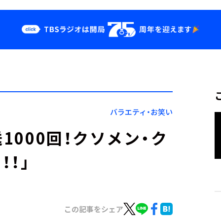
クス
イベント・グッ
ズ
st
YouTube
せ
会社情報
バラエティ・お笑い
1000回！クソメン・ク
！」
この記事をシェア