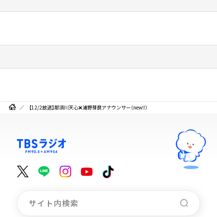
【12/2放送】那須川天心❌浦野芽良アナウンサー（new‼️）