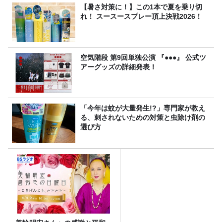
【暑さ対策に！】この1本で夏を乗り切
れ！ スースースプレー頂上決戦2026！
空気階段 第9回単独公演 『●●●』 公式ツ
アーグッズの詳細発表！
「今年は蚊が大量発生!?」専門家が教え
る、刺されないための対策と虫除け剤の
選び方