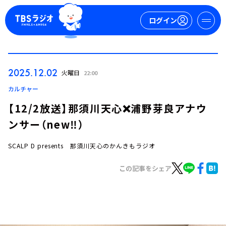
ログイン
マイページ
2025.12.02
火曜日
22:00
新規会員登録
ログイン
カルチャー
【12/2放送】那須川天心❌浦野芽良アナウ
ンサー（new‼️）
SCALP D presents 那須川天心のかんきもラジオ
この記事をシェア
今日の番組表
週間番組表
トピックス
TBS Podcast