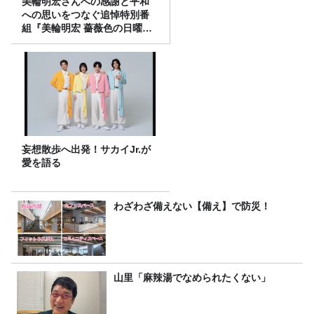
美輪明宏さんへの感謝と平和
への思いをつなぐ追悼特別番
組『美輪明宏 薔薇色の日曜日
～ごきげんよう、ルンルン
～』8/9（日）16時放送
妄想散歩へ出発！サカイJr.が
愛を語る
わざわざ備えない【備え】で防災！
山里「麻辣湯でなめられたくない」