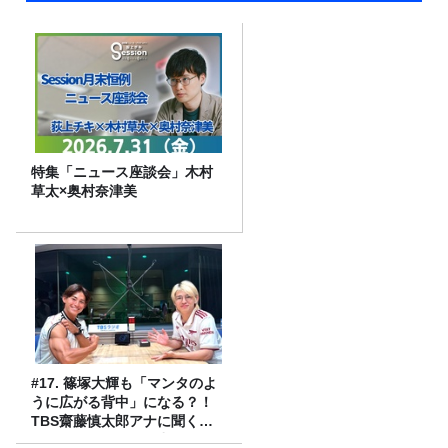
特集「ニュース座談会」木村
草太×奥村奈津美
#17. 篠塚大輝も「マンタのよ
うに広がる背中」になる？！
TBS齋藤慎太郎アナに聞くメ
ンズフィジークの魅力！！