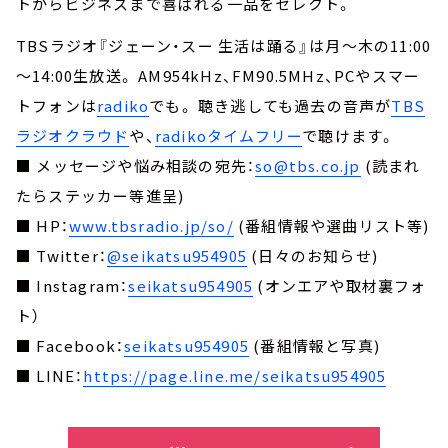
トからビジネスまで喜ばれる一品をセレクト。
TBSラジオ『ジェーン・スー 生活は踊る』は月～木の11:00
～14:00生放送。 AM954kHz、FM90.5MHz、PCやスマー
トフォンは
radiko
でも。 聴き逃しても過去の音声が
TBS
ラジオクラウド
や、
radikoタイムフリー
で聴けます。
■ メッセージや悩み相談の宛先：
so@tbs.co.jp
(読まれ
たらステッカー等進呈)
■ HP：
www.tbsradio.jp/so/
(番組情報や選曲リスト等)
■ Twitter：
@seikatsu954905
(日々のお知らせ)
■ Instagram：
seikatsu954905
(オンエアや取材裏フォ
ト）
■ Facebook：
seikatsu954905
(番組情報と写真)
■ LINE：
https://page.line.me/seikatsu954905