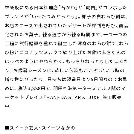
神楽坂にある日本料理店「石かわ」と「虎白」がコラボした
ブランドが「いったつみとらどう」。椰子の白わらび餅は、
お店のコースで出されていたデザートが評判を呼び、商品
化されたお菓子。練る速さから練る時間まで、一つ一つの
工程に試行錯誤を重ねて誕生した渾身のわらび餅で、わら
び粉とココナッツミルクで練り上げたお餅は赤ちゃんの
ほっぺのようにやわらかく、もっちりねっとりした口あた
り。お歳暮シーズンに、恭しい包装もここぞ！という時の
贈り物にぴったり。日持ちは製造日より5日間なのでお早
めに。税込3,888円で、羽田空港第一ターミナル２階のマ
ーケットプレイス「HANEDA STAR & LUXE」等で販売
中。
■スイーツ芸人・スイーツなかの