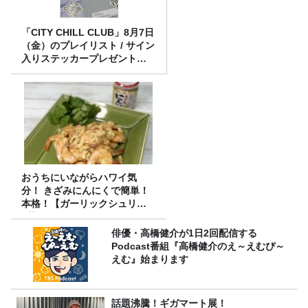
「CITY CHILL CLUB」8月7日
（金）のプレイリスト / サイン
入りステッカープレゼント有
り
おうちにいながらハワイ気
分！ きざみにんにくで簡単！
本格！【ガーリックシュリン
プ】 桃屋のかんたんレシピ
俳優・高橋健介が1日2回配信する
Podcast番組『高橋健介のえ～えむぴ～
えむ』始まります
話題沸騰！ギガマート展！