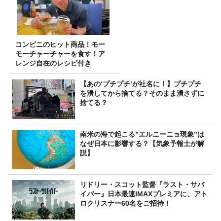
コンビニのヒット商品！モー
モーチャーチャーを食す！ア
レンジ自在のレシピ付き
【あの‘プチプチ‘が社名に！】プチプチ
を潰してから捨てる？そのまま潰さずに
捨てる？
南米の海で起こる”エルニーニョ現象”は
なぜ日本に影響する？【気象予報士が解
説】
リドリー・スコット監督『ラスト・サバ
イバー』日本最速IMAXプレミアに、アト
ロクリスナー60名をご招待！