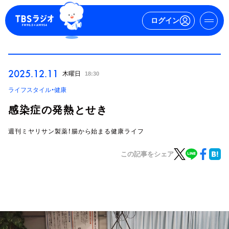
ログイン
マイページ
2025.12.11
木曜日
18:30
新規会員登録
ログイン
ライフスタイル・健康
感染症の発熱とせき
週刊ミヤリサン製薬！腸から始まる健康ライフ
この記事をシェア
今日の番組表
週間番組表
トピックス
TBS Podcast