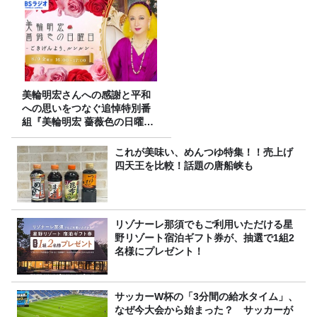
美輪明宏さんへの感謝と平和
への思いをつなぐ追悼特別番
組『美輪明宏 薔薇色の日曜日
～ごきげんよう、ルンルン
～』8/9（日）16時放送
これが美味い、めんつゆ特集！！売上げ
四天王を比較！話題の唐船峡も
リゾナーレ那須でもご利用いただける星
野リゾート宿泊ギフト券が、抽選で1組2
名様にプレゼント！
サッカーW杯の「3分間の給水タイム」、
なぜ今大会から始まった？ サッカーが