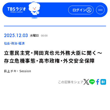
ログイン
マイページ
2025.12.03
水曜日
00:00
新規会員登録
ログイン
社会・政治・経済
立憲民主党・岡田克也元外務大臣に聞く～
存立危機事態・高市政権・外交安全保障
荻上チキ・ Session
この記事をシェア
今日の番組表
週間番組表
トピックス
TBS Podcast