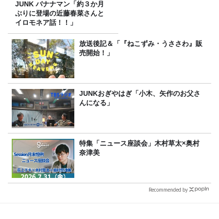
JUNK バナナマン「約３か月
ぶりに登場の近藤春菜さんと
イロモネア話！！」
放送後記＆「『ねこずみ・うささわ』販
売開始！」
JUNKおぎやはぎ「小木、矢作のお父さ
んになる」
特集「ニュース座談会」木村草太×奥村
奈津美
Recommended by