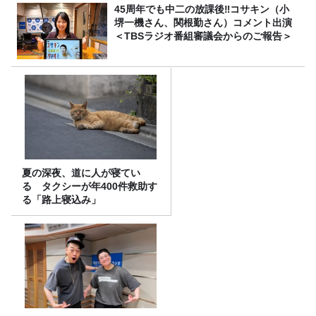
45周年でも中二の放課後‼コサキン（小
堺一機さん、関根勤さん）コメント出演
＜TBSラジオ番組審議会からのご報告＞
夏の深夜、道に人が寝てい
る タクシーが年400件救助す
る「路上寝込み」