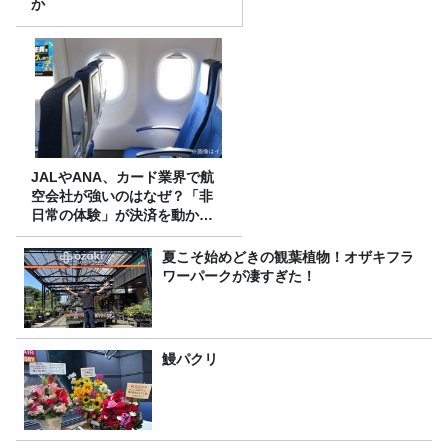
か
JALやANA、カード業界で航
空会社が強いのはなぜ？「非
日常の体験」が決済を動かす
理由
夏こそ始めどきの観葉植物！オザキフラ
ワーパークが凄すぎた！
鰻パクリ