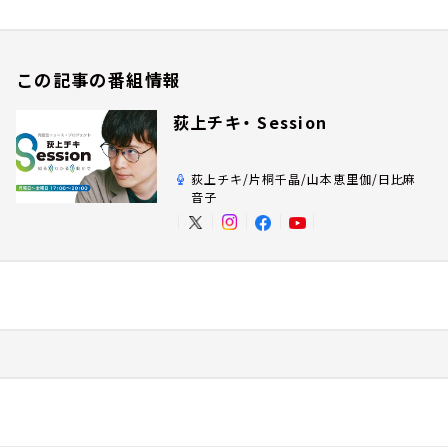
この記事の番組情報
荻上チキ・ Session
荻上チキ/片桐千晶/山本恵里伽/日比麻
音子