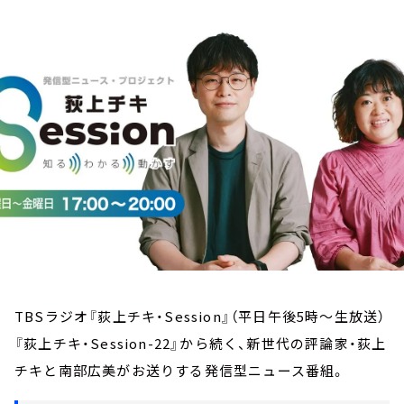
お知らせ
イベント・グッズ
YouTube
会社情報
TBSラジオ『荻上チキ・Session』（平日午後5時～生放送）
『荻上チキ・Session-22』から続く、新世代の評論家・荻上
チキと南部広美がお送りする発信型ニュース番組。