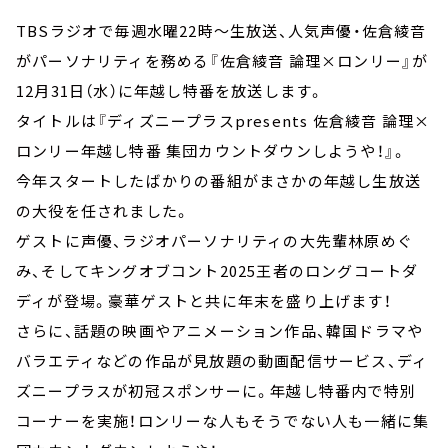
TBSラジオで毎週水曜22時～生放送、人気声優・佐倉綾音
がパーソナリティを務める『佐倉綾音 論理×ロンリー』が
12月31日（水）に年越し特番を放送します。
タイトルは『ディズニープラスpresents 佐倉綾音 論理×
ロンリー年越し特番 集団カウントダウンしようや！』。
今年スタートしたばかりの番組がまさかの年越し生放送
の大役を任されました。
ゲストに声優、ラジオパーソナリティの大先輩林原めぐ
み、そしてキングオブコント2025王者のロングコートダ
ディが登場。豪華ゲストと共に年末を盛り上げます！
さらに、話題の映画やアニメーション作品、韓国ドラマや
バラエティなどの作品が見放題の動画配信サービス、ディ
ズニープラスが初冠スポンサーに。年越し特番内で特別
コーナーを実施！ロンリーな人もそうでない人も一緒に集