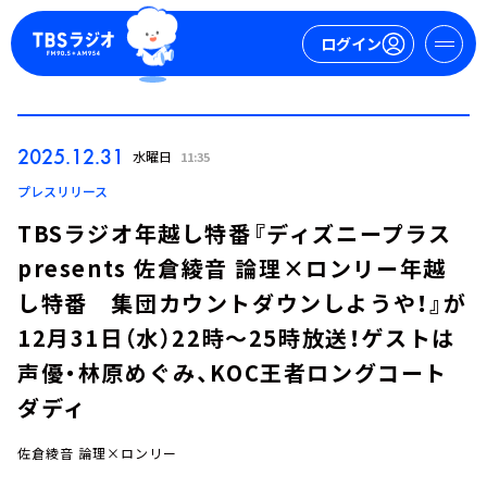
ログイン
マイページ
2025.12.31
水曜日
11:35
新規会員登録
ログイン
プレスリリース
TBSラジオ年越し特番『ディズニープラス
presents 佐倉綾音 論理×ロンリー年越
し特番 集団カウントダウンしようや！』が
12月31日（水）22時～25時放送！ゲストは
声優・林原めぐみ、KOC王者ロングコート
今日の番組表
ダディ
週間番組表
トピックス
佐倉綾音 論理×ロンリー
TBS Podcast