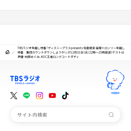
TBSラジオ年越し特番『ディズニープラスpresents 佐倉綾音 論理×ロンリー年越し
特番 集団カウントダウンしようや！』が12月31日（水）22時～25時放送！ゲストは
声優・林原めぐみ、KOC王者ロングコートダディ