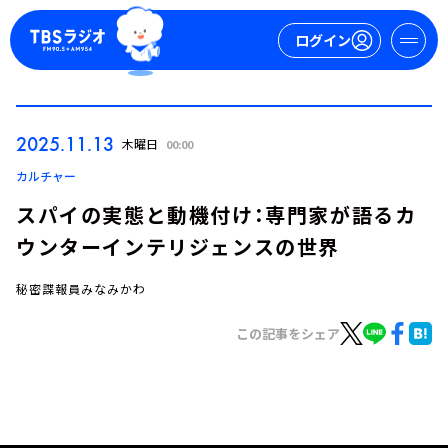
ログイン
マイページ
2025.11.13
木曜日
00:00
新規会員登録
ログイン
カルチャー
スパイの実態と動機付け：専門家が語るカ
ウンターインテリジェンスの世界
秘密諜報員みなみかわ
この記事をシェア
今日の番組表
週間番組表
トピックス
TBS Podcast