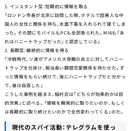
1. インスタント型：短期的に情報を取る
「ロンドン市長が北京に訪問した際、ホテルで超美人な中
国人の女性と関係を持ち、水面下薬を入れられて寝てしま
った。その間にモバイルもPCも全部漁られた。MI6も『あ
れはハニートラップだった』と認定している」
2. 長期型：継続的に情報を得る
「冷戦時代、ソ連がアメリカ大使館の兵士に対してハニー
トラップを仕掛け、相当長い期間恋愛関係を持たせた。ず
っと情報をもらい続けて、後にハニートラップだと分かっ
て、彼は自首した」
こうした事例を踏まえ、稲村氏は「どちらが効果的かは目
的次第」と述べる。「情報を瞬発的に取りたいのか、もしく
は長期的に取り続けたいのかで全然変わってくる」のだ。
現代のスパイ活動：テレグラムを使っ