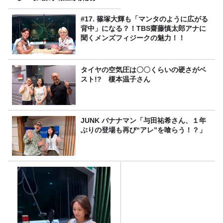
#17. 篠塚大輝も「マンタのように広がる
背中」になる？！TBS齋藤慎太郎アナに
聞くメンズフィジークの魅力！！
タイヤの空気圧は〇〇くらいの硬さがベ
スト!? 榎本温子さん
JUNK バナナマン「与田祐希さん、１年
ぶりの登場も再び“アレ”を喰らう！？」