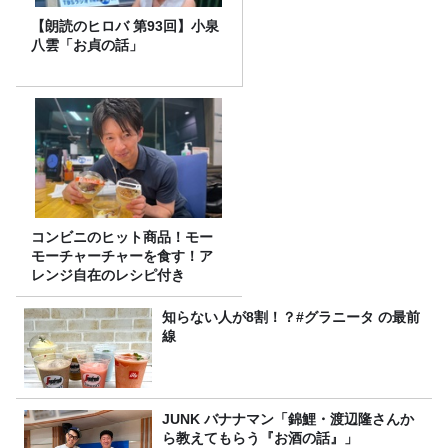
【朗読のヒロバ 第93回】小泉
八雲「お貞の話」
コンビニのヒット商品！モー
モーチャーチャーを食す！ア
レンジ自在のレシピ付き
知らない人が8割！？#グラニータ の最前
線
JUNK バナナマン「錦鯉・渡辺隆さんか
ら教えてもらう『お酒の話』」