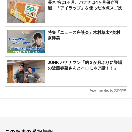
長ネギは1ヶ月、バナナは4ヶ月保存可
能！「アイラップ」を使った冷凍スゴ技
特集「ニュース座談会」木村草太×奥村
奈津美
JUNK バナナマン「約３か月ぶりに登場
の近藤春菜さんとイロモネア話！！」
Recommended by
この記事の番組情報