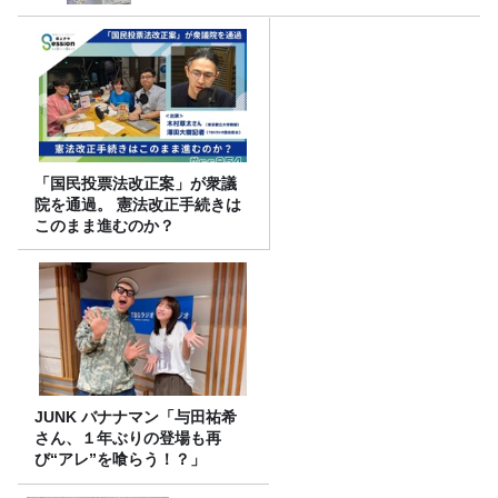
「国民投票法改正案」が衆議
院を通過。 憲法改正手続きは
このまま進むのか？
JUNK バナナマン「与田祐希
さん、１年ぶりの登場も再
び“アレ”を喰らう！？」