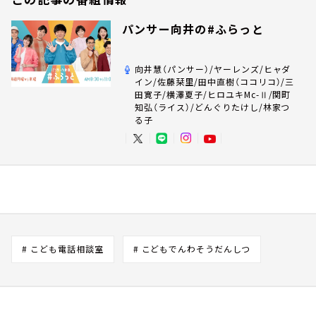
パンサー向井の#ふらっと
向井慧（パンサー）/ヤーレンズ/ヒャダ
イン/佐藤栞里/田中直樹（ココリコ）/三
田寛子/横澤夏子/ヒロユキMc-Ⅱ/関町
知弘（ライス）/どんぐりたけし/林家つ
る子
# こども電話相談室
# こどもでんわそうだんしつ