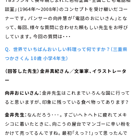
談室」(1964年～2008年）のコンセプトを受け継いだコー
ナーです。パンサーの向井慧が「電話のおにいさん」とな
って、毎回、様々な質問に合わせた頼もしい先生をお呼び
しています。今回の質問は・・・
Q. 世界でいちばんおいしい料理って何ですか？（三重県
つかさくん 10歳 小学4年生）
（回答した先生）金井真紀さん／文筆家、イラストレータ
ー
向井おにいさん：
金井先生はこれまでいろんな国に行って
ると思いますが、印象に残っている食べ物ってあります？
金井先生：
なんだろう･･･。すごいヘトヘトに疲れてメキ
シコに着いたときに、向こうの屋台でマンゴーに辛い粉を
かけて売ってるんですね。最初「えっ？！」って思ったんで