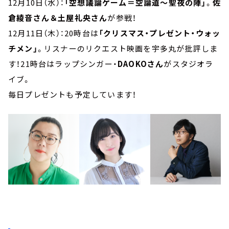
12月10日（水）：
「空想議論ゲーム＝空論道～聖夜の陣」
。
佐
倉綾音さん＆土屋礼央さん
が参戦！
12月11日（木）：20時台は
「クリスマス・プレゼント・ウォッ
チメン」
。リスナーのリクエスト映画を宇多丸が批評しま
す！21時台はラップシンガー・
DAOKOさん
がスタジオラ
イブ。
毎日プレゼントも予定しています！