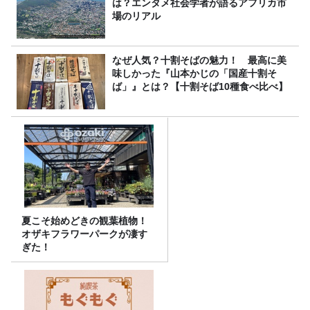
は？エンタメ社会学者が語るアフリカ市
場のリアル
なぜ人気？十割そばの魅力！ 最高に美
味しかった『山本かじの「国産十割そ
ば」』とは？【十割そば10種食べ比べ】
夏こそ始めどきの観葉植物！
オザキフラワーパークが凄す
ぎた！