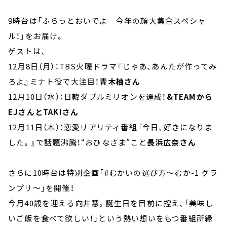
9時台は「ふらっとおいでよ 今年の顔大集合スペシャ
ル！」をお届け。
ゲストは、
12月8日（月）：TBS火曜ドラマ『じゃあ、あんたが作ってみ
ろよ』ミナト役で大注目！
青木柚さん
12月10日（水）：日韓ダブルミリオンを達成！
&TEAMから
EJさんとTAKIさん
12月11日（木）：恋愛リアリティ番組『今日、好きになりま
した。』で話題沸騰！“おひなさま”こと
長浜広奈さん
さらに10時台は特別企画「#むかいの選び方～むか-1 グラ
ンプリ～」を開催！
今月40歳を迎える向井慧。誕生日を目前に控え、「美味し
いご飯を食べて欲しい！」という熱い想いをもつ番組所縁