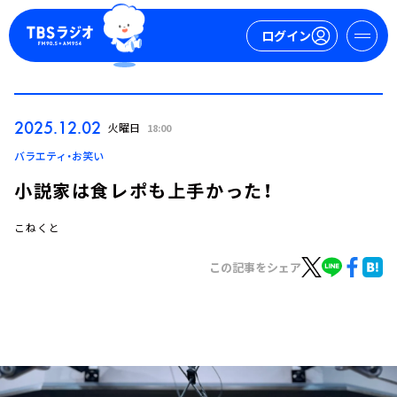
ログイン
マイページ
2025.12.02
火曜日
18:00
新規会員登録
ログイン
バラエティ・お笑い
小説家は食レポも上手かった！
こねくと
この記事をシェア
今日の番組表
週間番組表
トピックス
TBS Podcast