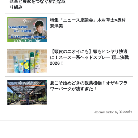
企業と農家をつなぐ新たな取
り組み
特集「ニュース座談会」木村草太×奥村
奈津美
【頭皮のニオイにも】頭もヒンヤリ快適
に！スースー系ヘッドスプレー 頂上決戦
2026！
夏こそ始めどきの観葉植物！オザキフラ
ワーパークが凄すぎた！
Recommended by