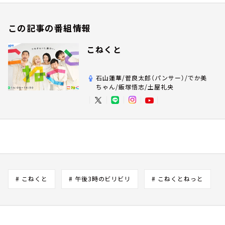
この記事の番組情報
こねくと
石山蓮華/菅良太郎（パンサー）/でか美
ちゃん/飯塚悟志/土屋礼央
# こねくと
# 午後3時のビリビリ
# こねくとねっと