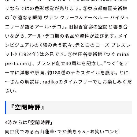
リならではの色彩感覚が光ります。②東京都庭園美術館
の「永遠なる瞬間 ヴァン クリーフ&アーペル — ハイジュ
エリーが語るアール・デコ」。旧朝香宮邸の空間と響き合
いながら、アール・デコ期の名品や資料が並びます。メイ
ンビジュアルの《絡み合う花々、赤と白のローズ ブレスレ
ット》（1924年）は必見です。③世田谷美術館『つぐ minä
perhonen』。ブランド創立30周年を記念し、“つぐ”をテ
ーマに洋服や原画、約180種のテキスタイルを展示。とに
～さんの解説は、radikoのタイムフリーでもお楽しみくだ
さい。
『空閑時評』
4時からは
「空閑時評」
同世代である石山蓮華・でか美ちゃん・お笑いコンビ