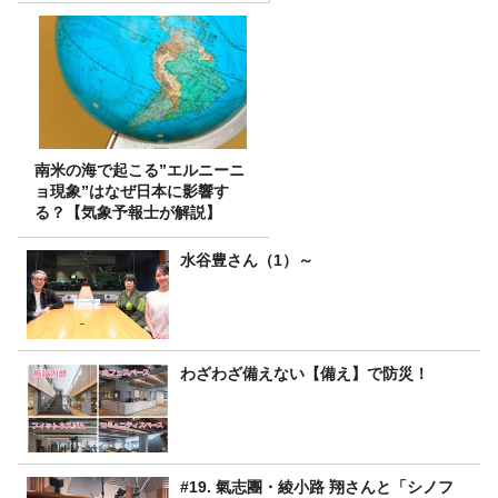
南米の海で起こる”エルニーニ
ョ現象”はなぜ日本に影響す
る？【気象予報士が解説】
水谷豊さん（1）～
わざわざ備えない【備え】で防災！
#19. 氣志團・綾小路 翔さんと「シノフ