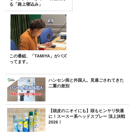
る「路上寝込み」
この番組、「TAMIYA」がバズ
ってます。
ハンセン病と外国人。見過ごされてきた
二重の差別
【頭皮のニオイにも】頭もヒンヤリ快適
に！スースー系ヘッドスプレー 頂上決戦
2026！