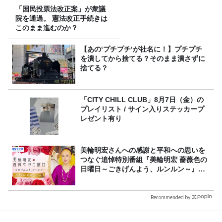
「国民投票法改正案」が衆議
院を通過。 憲法改正手続きは
このまま進むのか？
【あの‘プチプチ‘が社名に！】プチプチ
を潰してから捨てる？そのまま潰さずに
捨てる？
「CITY CHILL CLUB」8月7日（金）の
プレイリスト / サイン入りステッカープ
レゼント有り
美輪明宏さんへの感謝と平和への思いを
つなぐ追悼特別番組『美輪明宏 薔薇色の
日曜日～ごきげんよう、ルンルン～』
8/9（日）16時放送
Recommended by