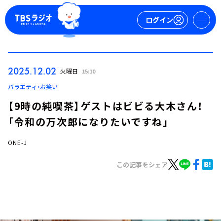
ログイン
マイページ
2025.12.02
火曜日
15:10
新規会員登録
ログイン
バラエティ・お笑い
【9時の純喫茶】ゲストはビビる大木さん！
「令和の万次郎になりたいですね」
ONE-J
この記事をシェア
今日の番組表
週間番組表
トピックス
TBS Podcast