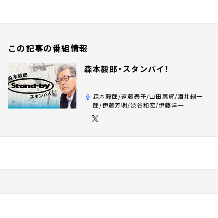
この記事の番組情報
森本毅郎・スタンバイ！
森本毅郎/遠藤泰子/山田惠資/酒井綱一
郎/伊藤芳明/渋谷和宏/伊藤洋一