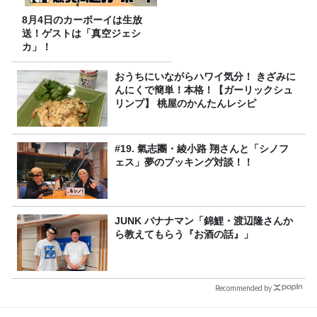
8月4日のカーボーイは生放
送！ゲストは「真空ジェシ
カ」！
おうちにいながらハワイ気分！ きざみに
んにくで簡単！本格！【ガーリックシュ
リンプ】 桃屋のかんたんレシピ
#19. 氣志團・綾小路 翔さんと「シノフ
ェス」夢のブッキング対談！！
JUNK バナナマン「錦鯉・渡辺隆さんか
ら教えてもらう『お酒の話』」
Recommended by