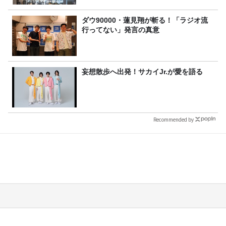
ダウ90000・蓮見翔が斬る！「ラジオ流
行ってない」発言の真意
妄想散歩へ出発！サカイJr.が愛を語る
Recommended by