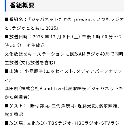
番組概要
■番組名 ： 『ジャパネットたかた presents いつもラジオ
と、ラジオとともに 2025』
■放送日時 ： 2025 年 12 月 6 日（土） 午後 1 時 00 分～ 2
時 55 分 ＊生放送
文化放送をキーステーションに民放AMラジオ40局で同時
生放送（文化放送を含む）
■出演 ： 小島慶子（エッセイスト、メディアパーソナリテ
ィ）
髙田明（株式会社A and Live代表取締役／ジャパネットた
かた創業者）
■ゲスト： 野村邦丸、三代澤康司、近藤光史、濱家輝雄、
熊切秀昭
■放送局： 文化放送・TBSラジオ・HBCラジオ・STVラジ