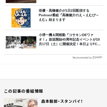
俳優・高橋健介が1日2回配信する
Podcast番組『高橋健介のえ～えむぴ～
えむ』始まります
小堺一機＆関根勤『コサキンDEワァ
オ！』放送開始45周年記念イベントが10
月17日（土）に開催決定！本日よりFC先
行受付スタート！
Recommended by
この記事の番組情報
森本毅郎・スタンバイ！