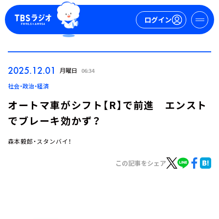
ログイン
マイページ
2025.12.01
月曜日
06:34
新規会員登録
ログイン
社会・政治・経済
オートマ車がシフト【R】で前進 エンスト
でブレーキ効かず？
森本毅郎・スタンバイ！
この記事をシェア
今日の番組表
週間番組表
トピックス
TBS Podcast