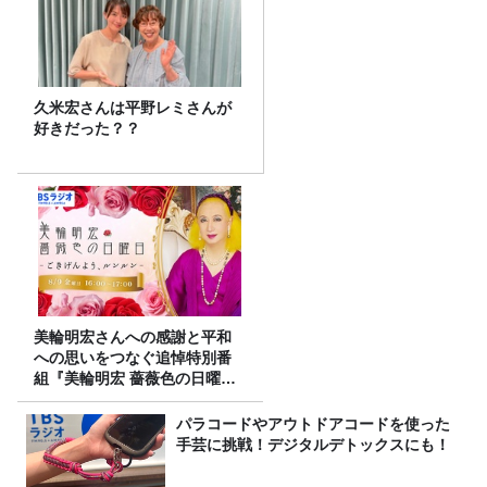
久米宏さんは平野レミさんが
好きだった？？
美輪明宏さんへの感謝と平和
への思いをつなぐ追悼特別番
組『美輪明宏 薔薇色の日曜日
～ごきげんよう、ルンルン
～』8/9（日）16時放送
パラコードやアウトドアコードを使った
手芸に挑戦！デジタルデトックスにも！