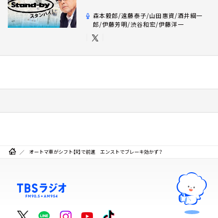
森本毅郎/遠藤泰子/山田惠資/酒井綱一
郎/伊藤芳明/渋谷和宏/伊藤洋一
オートマ車がシフト【R】で前進 エンストでブレーキ効かず？