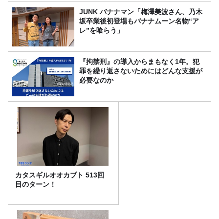
JUNK バナナマン「梅澤美波さん、乃木
坂卒業後初登場もバナナムーン名物“ア
レ”を喰らう」
『拘禁刑』の導入からまもなく1年。犯
罪を繰り返さないためにはどんな支援が
必要なのか
カタスギルオオカブト 513回
目のターン！