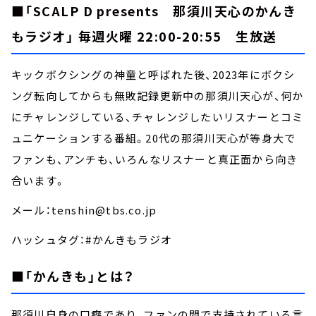
お知らせ
■「SCALP D presents 那須川天心のかんき
イベント・グッズ
もラジオ」 毎週火曜 22:00-20:55 生放送
YouTube
会社情報
キックボクシングの神童と呼ばれた後、2023年にボクシ
ング転向してからも無敗記録更新中の那須川天心が、何か
にチャレンジしている、チャレンジしたいリスナーとコミ
ュニケーションする番組。20代の那須川天心が等身大で
ファンも、アンチも、いろんなリスナーと真正面から向き
合います。
メール：tenshin@tbs.co.jp
ハッシュタグ：#かんきもラジオ
■「かんきも」とは？
那須川自身の口癖であり、ファンの間で支持されている言