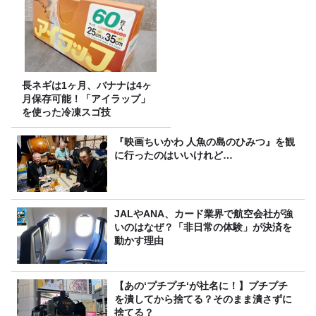
長ネギは1ヶ月、バナナは4ヶ
月保存可能！「アイラップ」
を使った冷凍スゴ技
『映画ちいかわ 人魚の島のひみつ』を観
に行ったのはいいけれど…
JALやANA、カード業界で航空会社が強
いのはなぜ？「非日常の体験」が決済を
動かす理由
【あの‘プチプチ‘が社名に！】プチプチ
を潰してから捨てる？そのまま潰さずに
捨てる？