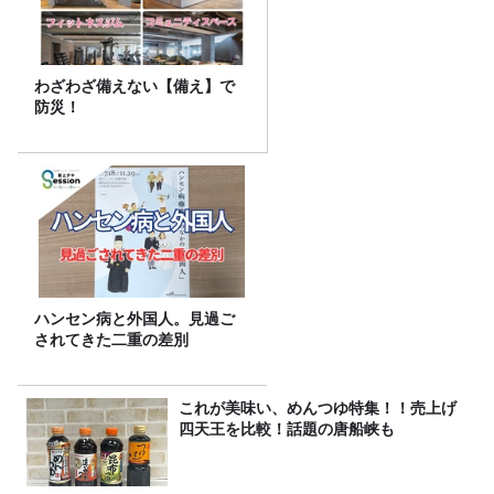
わざわざ備えない【備え】で
防災！
ハンセン病と外国人。見過ご
されてきた二重の差別
これが美味い、めんつゆ特集！！売上げ
四天王を比較！話題の唐船峡も