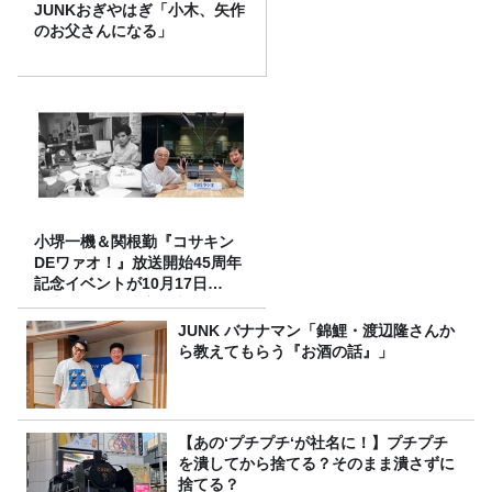
JUNKおぎやはぎ「小木、矢作
のお父さんになる」
小堺一機＆関根勤『コサキン
DEワァオ！』放送開始45周年
記念イベントが10月17日
（土）に開催決定！本日より
FC先行受付スタート！
JUNK バナナマン「錦鯉・渡辺隆さんか
ら教えてもらう『お酒の話』」
【あの‘プチプチ‘が社名に！】プチプチ
を潰してから捨てる？そのまま潰さずに
捨てる？