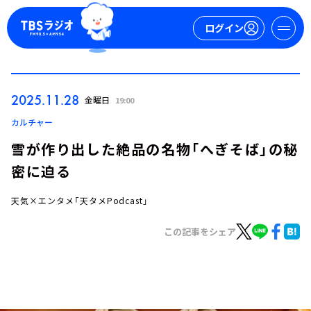
ログイン
マイページ
2025.11.28
金曜日
19:00
新規会員登録
ログイン
カルチャー
雪が作り出した絶品の名物「へぎそば」の秘
密に迫る
天気×エンタメ「天タメPodcast」
この記事をシェア
今日の番組表
週間番組表
トピックス
TBS Podcast