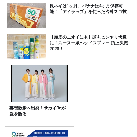
長ネギは1ヶ月、バナナは4ヶ月保存可
能！「アイラップ」を使った冷凍スゴ技
【頭皮のニオイにも】頭もヒンヤリ快適
に！スースー系ヘッドスプレー 頂上決戦
2026！
妄想散歩へ出発！サカイJr.が
愛を語る