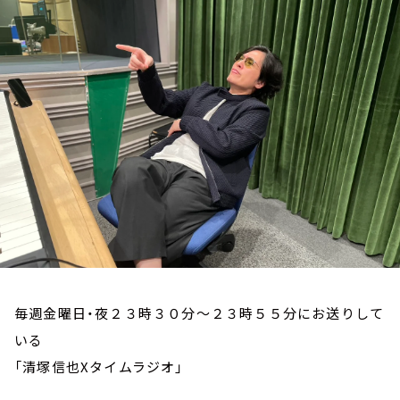
お知らせ
イベント・グッズ
YouTube
会社情報
毎週金曜日・夜２３時３０分～２３時５５分にお送りして
いる
「清塚信也Xタイムラジオ」