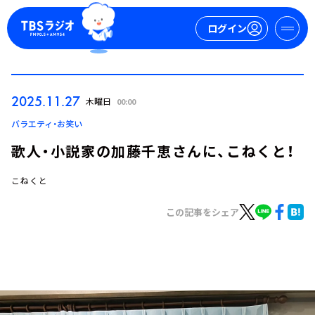
ログイン
マイページ
2025.11.27
木曜日
00:00
新規会員登録
ログイン
バラエティ・お笑い
歌人・小説家の加藤千恵さんに、こねくと！
こねくと
この記事をシェア
今日の番組表
週間番組表
トピックス
TBS Podcast