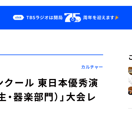
クス
イベント・グッ
ズ
st
YouTube
せ
会社情報
カルチャー
ンクール 東日本優秀演
生・器楽部門）」大会レ