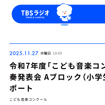
今日の番組表
トピッ
週間番組表
TBS
Podca
お知ら
2025.11.27
木曜日
18:00
令和7年度「こども音楽コ
奏発表会 Aブロック（小学
ポート
こども音楽コンクール